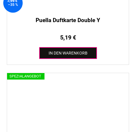
7,99 €
–35 %
Puella Duftkarte Double Y
5,19 €
IN DEN WARENKORB
SPEZIALANGEBOT