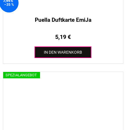
7,99 €
–35 %
Puella Duftkarte EmiJa
5,19 €
IN DEN WARENKORB
SPEZIALANGEBOT