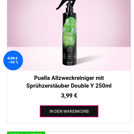
t
t
e
i
d
e
e
r
r
u
P
n
r
g
o
9,99 €
d
–60 %
u
k
Puella Allzweckreiniger mit
t
Sprühzerstäuber Double Y 250ml
e
3,99 €
IN DEN WARENKORB