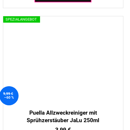
SPEZIALANGEBOT
9,99 €
–60 %
Puella Allzweckreiniger mit
Sprühzerstäuber JaLu 250ml
3,99 €