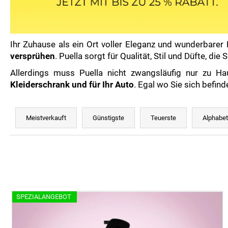
Ihr Zuhause als ein Ort voller Eleganz und wunderbare
versprühen
. Puella sorgt für Qualität, Stil und Düfte, di
Allerdings muss Puella nicht zwangsläufig nur zu 
Kleiderschrank und für Ihr Auto
. Egal wo Sie sich befin
P
r
Meistverkauft
Günstigste
Teuerste
Alphabet
o
d
u
k
t
L
s
SPEZIALANGEBOT
i
o
s
r