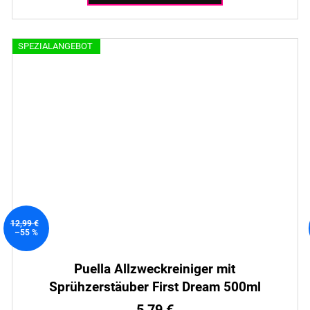
SPEZIALANGEBOT
12,99 €
–55 %
Puella Allzweckreiniger mit
Sprühzerstäuber First Dream 500ml
5,79 €