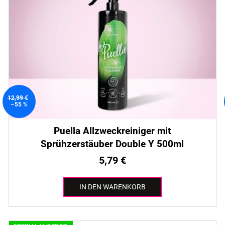
12,99 €
–55 %
Puella Allzweckreiniger mit
Sprühzerstäuber Double Y 500ml
5,79 €
IN DEN WARENKORB