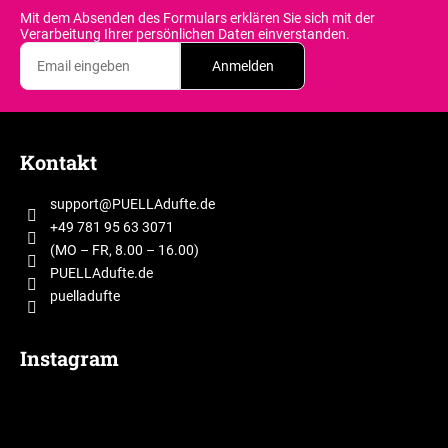
Mit dem Absenden des Formulars erklären Sie sich
mit der
Verarbeitung Ihrer persönlichen Daten einverstanden.
Anmelden
F
u
Kontakt
ß
z
support
@
PUELLAdufte.de
e
+49 781 95 63 3071
i
(MO – FR, 8.00 – 16.00)
l
PUELLAdufte.de
puelladufte
e
Instagram