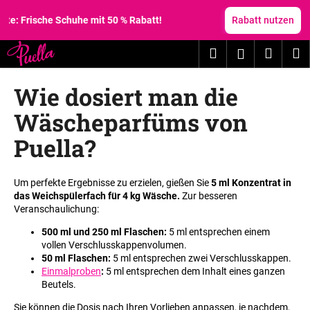
W
Zum
Inhalt
Frische Schuhe mit 50 % Rabatt!
Rabatt nutzen
a
springen
Zurück
Zurück
r
Suchen
Waren
M
Login
zum
zum
e
W
n
Wie dosiert man die
a
k
s
o
Wäscheparfüms von
s
r
Puella?
u
b
c
h
Um perfekte Ergebnisse zu erzielen, gießen Sie
5 ml Konzentrat in
das Weichspülerfach für 4 kg Wäsche.
Zur besseren
e
Veranschaulichung
:
n
500 ml und 250 ml Flaschen:
5 ml entsprechen einem
S
vollen Verschlusskappenvolumen.
i
50 ml Flaschen:
5 ml entsprechen zwei Verschlusskappen.
e
Einmalproben
:
5 ml entsprechen dem Inhalt eines ganzen
Beutels.
?
Sie können die Dosis nach Ihren Vorlieben anpassen, je nachdem,