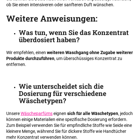
ob Sie einen intensiveren oder sanfteren Duft wünschen.
Weitere Anweisungen
:
SUCHEN
Was tun, wenn Sie das Konzentrat
überdosiert haben
?
W
Wir empfehlen, einen
weiteren Waschgang ohne Zugabe weiterer
i
Produkte durchzuführen
, um überschüssiges Konzentrat zu
r
entfernen.
e
m
p
Wie unterscheidet sich die
f
Dosierung für verschiedene
e
Wäschetypen
?
h
l
Unsere
Wäscheparfüms
eignen
sich für alle Wäschetypen
, jedoch
e
können einige Materialien eine spezifische Dosierung erfordern.
n
Zum Beispiel verwenden Sie für empfindliche Stoffe wie Seide eine
kleinere Menge, während Sie für dickere Stoffe wie Handtücher
mehr Konzentrat verwenden können.