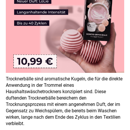
SUCHEN
W
i
r
e
m
p
Trocknerbälle sind aromatische Kugeln, die für die direkte
f
Anwendung in der Trommel eines
e
Haushaltswäschetrockners konzipiert sind. Diese
h
duftenden Trocknerbälle bereichern den
l
Trocknungsprozess mit einem angenehmen Duft, der im
e
Gegensatz zu Weichspülern, die bereits beim Waschen
n
wirken, lange nach dem Ende des Zyklus in den Textilien
verbleibt.