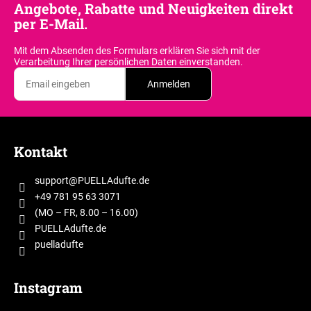
Angebote, Rabatte und Neuigkeiten direkt
r
per E-Mail.
e
l
Mit dem Absenden des Formulars erklären Sie sich
mit der
e
Verarbeitung Ihrer persönlichen Daten einverstanden.
m
Anmelden
e
n
t
F
e
u
d
Kontakt
ß
e
z
r
support
@
PUELLAdufte.de
e
L
+49 781 95 63 3071
i
i
(MO – FR, 8.00 – 16.00)
s
l
PUELLAdufte.de
t
puelladufte
e
e
Instagram