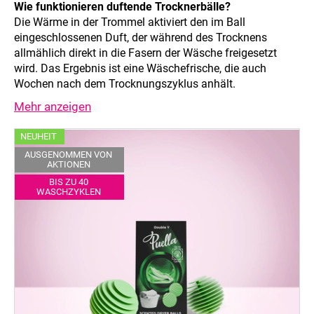
Wie funktionieren duftende Trocknerbälle?
Die Wärme in der Trommel aktiviert den im Ball
eingeschlossenen Duft, der während des Trocknens
allmählich direkt in die Fasern der Wäsche freigesetzt
wird. Das Ergebnis ist eine Wäschefrische, die auch
Wochen nach dem Trocknungszyklus anhält.
Mehr anzeigen
L
NEUHEIT
i
AUSGENOMMEN VON
AKTIONEN
s
BIS ZU 40
t
WASCHZYKLEN
e
d
e
r
P
r