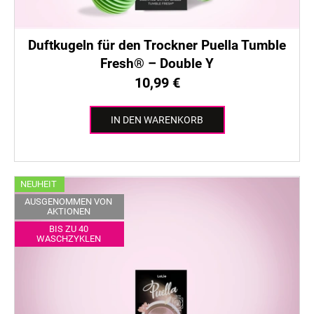
o
d
u
Duftkugeln für den Trockner Puella Tumble
k
Fresh® – Double Y
t
10,99 €
e
IN DEN WARENKORB
NEUHEIT
AUSGENOMMEN VON
AKTIONEN
BIS ZU 40
WASCHZYKLEN