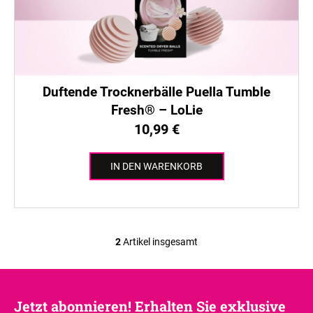
Duftende Trocknerbälle Puella Tumble
Fresh® – LoLie
10,99 €
IN DEN WARENKORB
2
Artikel insgesamt
S
t
e
u
Jetzt abonnieren! Erhalten Sie exklusive
e