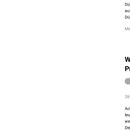
Dü
au
Dü
Me
W
P
28
Acr
le
we
Di