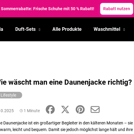
Sommerrabatte: Frische Schuhe mit 50 % Rabatt!
Rabatt nutzen
la
Duft-Sets
Alle Produkte
Waschmittel
Was suchen Sie?
SUCHEN
ie wäscht man eine Daunenjacke richtig?
Wir empfehlen
Lifestyle
10.2025
1 Minute
ne Daunenjacke ist ein großartiger Begleiter in den kälteren Monaten – sie
t warm, leicht und bequem. Damit sie jedoch möglichst lange hält und ihre