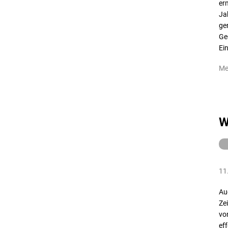
er
Ja
ge
Ge
Ei
Me
W
11
Au
Ze
vo
ef