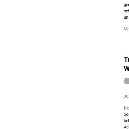
ge
sc
un
Me
T
W
30
Di
od
be
Ac