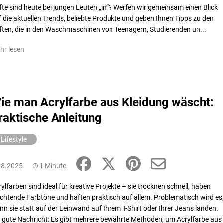
fte sind heute bei jungen Leuten „in“? Werfen wir gemeinsam einen Blick
f die aktuellen Trends, beliebte Produkte und geben Ihnen Tipps zu den
ften, die in den Waschmaschinen von Teenagern, Studierenden un...
hr lesen
ie man Acrylfarbe aus Kleidung wäscht:
raktische Anleitung
Lifestyle
.8.2025
1 Minute
ylfarben sind ideal für kreative Projekte – sie trocknen schnell, haben
uchtende Farbtöne und haften praktisch auf allem. Problematisch wird es
nn sie statt auf der Leinwand auf Ihrem T-Shirt oder Ihrer Jeans landen.
e gute Nachricht: Es gibt mehrere bewährte Methoden, um Acrylfarbe aus