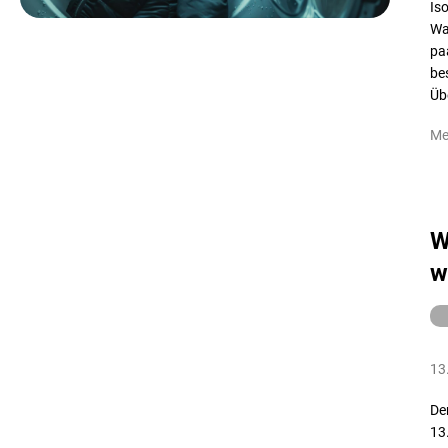
Iso
Wa
pa
be
Übe
Me
W
w
13
De
13