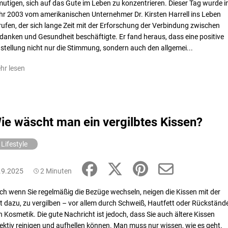
mutigen, sich auf das Gute im Leben zu konzentrieren. Dieser Tag wurde 
hr 2003 vom amerikanischen Unternehmer Dr. Kirsten Harrell ins Leben
rufen, der sich lange Zeit mit der Erforschung der Verbindung zwischen
danken und Gesundheit beschäftigte. Er fand heraus, dass eine positive
nstellung nicht nur die Stimmung, sondern auch den allgemei...
hr lesen
ie wäscht man ein vergilbtes Kissen?
Lifestyle
.9.2025
2 Minuten
ch wenn Sie regelmäßig die Bezüge wechseln, neigen die Kissen mit der
it dazu, zu vergilben – vor allem durch Schweiß, Hautfett oder Rückständ
n Kosmetik. Die gute Nachricht ist jedoch, dass Sie auch ältere Kissen
fektiv reinigen und aufhellen können. Man muss nur wissen, wie es geht.