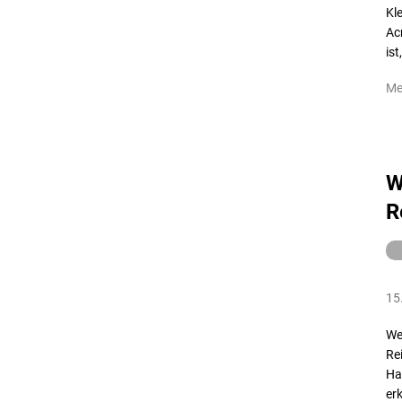
Kl
Ac
is
Me
W
R
15
We
Re
Ha
er