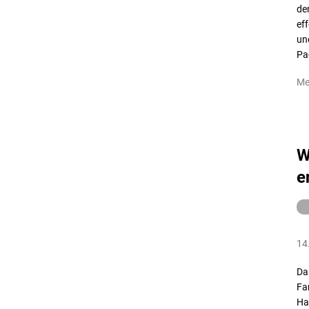
de
eff
un
Pa
Me
W
e
14
Da
Fa
Ha