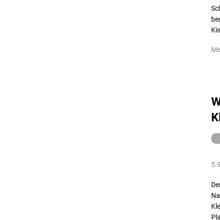
Sc
beg
Kis
Me
W
K
5.
De
Na
Kl
Pl