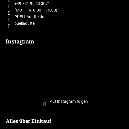
e
+49 781 95 63 3071
i
(MO – FR, 8.00 – 16.00)
l
PUELLAdufte.de
puelladufte
e
Instagram
Auf Instagram folgen
Alles über Einkauf