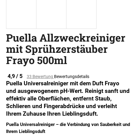
SUCHEN
Puella Allzweckreiniger
mit Sprühzerstäuber
W
i
Frayo 500ml
r
e
m
Die
4,9 / 5
33 Bewertung
Bewertungsdetails
durchschnittliche
p
Puella Universalreiniger mit dem Duft Frayo
Produktbewertung
f
und ausgewogenem pH-Wert. Reinigt sanft und
ist
e
effektiv alle Oberflächen, entfernt Staub,
5,0
h
von
Schlieren und Fingerabdrücke und verleiht
l
5
Ihrem Zuhause Ihren Lieblingsduft.
e
Sternen.
n
Puella Universalreiniger – die Verbindung von Sauberkeit und
Ihrem Lieblingsduft