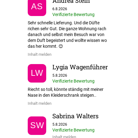
Andrea Stein
AS
Die Shop-Bewertung beträgt 5 von 5 Sternen.
6.8.2026
Verifizierte Bewertung
Sehr schnelle Lieferung. Und die Düfte
richen sehr Gut. Die ganze Wohnung rach
danach und selbst mein Besuch war von
dem Duft begeistert und wollte wissen wo
das her kommt. 😊
Inhalt melden
Lygia Wagenführer
LW
Die Shop-Bewertung beträgt 5 von 5 Sternen.
5.8.2026
Verifizierte Bewertung
Riecht so toll, könnte ständig mit meiner
Nase in den Kleiderschrank steigen..
Inhalt melden
Sabrina Walters
Die Shop-Bewertung beträgt 5 von 5 Sternen.
SW
5.8.2026
Verifizierte Bewertung
Inhalt melden