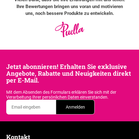
Ihre Bewertungen bringen uns voran und motivieren
uns, noch bessere Produkte zu entwickeln.
Jetzt abonnieren! Erhalten Sie exklusive
Angebote, Rabatte und Neuigkeiten direkt
per E-Mail.
Mit dem Absenden des Formulars erklären Sie sich
mit der
Verarbeitung Ihrer persönlichen Daten einverstanden.
Anmelden
F
u
Kontakt