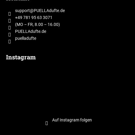
ß
z
support
@
PUELLAdufte.de
e
+49 781 95 63 3071
i
(MO – FR, 8.00 – 16.00)
l
PUELLAdufte.de
puelladufte
e
Instagram
Auf Instagram folgen