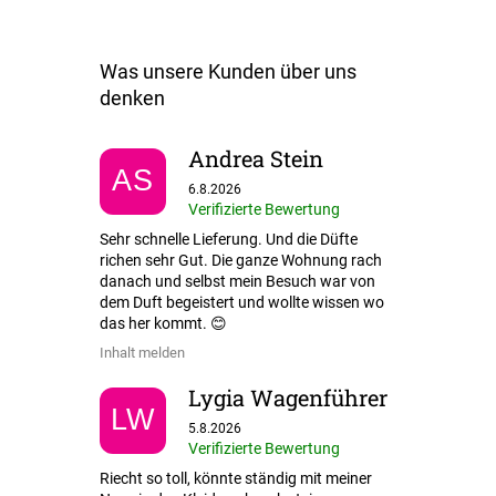
Andrea Stein
AS
Die Shop-Bewertung beträgt 5 von 5 Sternen.
6.8.2026
Verifizierte Bewertung
Sehr schnelle Lieferung. Und die Düfte
richen sehr Gut. Die ganze Wohnung rach
danach und selbst mein Besuch war von
dem Duft begeistert und wollte wissen wo
das her kommt. 😊
Inhalt melden
Lygia Wagenführer
LW
Die Shop-Bewertung beträgt 5 von 5 Sternen.
5.8.2026
Verifizierte Bewertung
Riecht so toll, könnte ständig mit meiner