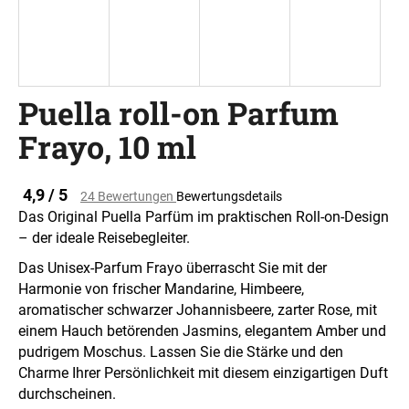
SUCHEN
Puella roll-on Parfum
Frayo, 10 ml
W
i
r
Die
4,9 / 5
24 Bewertungen
Bewertungsdetails
e
durchschnittliche
Das Original Puella Parfüm im praktischen Roll-on-Design
m
Produktbewertung
– der ideale Reisebegleiter.
ist
p
0,0
f
Das Unisex-Parfum Frayo überrascht Sie mit der
von
e
Harmonie von frischer Mandarine, Himbeere,
5
h
aromatischer schwarzer Johannisbeere, zarter Rose, mit
Sternen.
l
einem Hauch betörenden Jasmins, elegantem Amber und
e
pudrigem Moschus. Lassen Sie die Stärke und den
n
Charme Ihrer Persönlichkeit mit diesem einzigartigen Duft
durchscheinen.