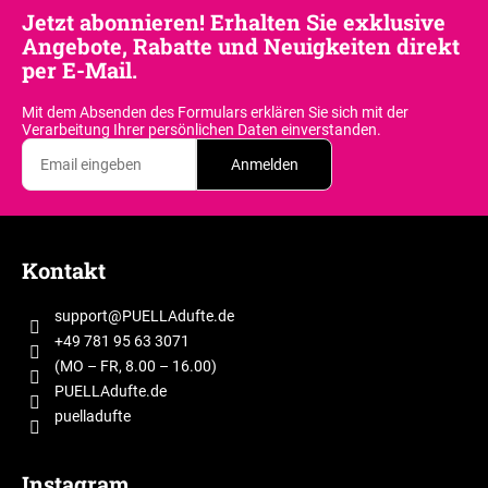
Jetzt abonnieren! Erhalten Sie exklusive
Angebote, Rabatte und Neuigkeiten direkt
per E-Mail.
Mit dem Absenden des Formulars erklären Sie sich
mit der
Verarbeitung Ihrer persönlichen Daten einverstanden.
Anmelden
F
u
Kontakt
ß
z
support
@
PUELLAdufte.de
e
+49 781 95 63 3071
i
(MO – FR, 8.00 – 16.00)
l
PUELLAdufte.de
puelladufte
e
Instagram