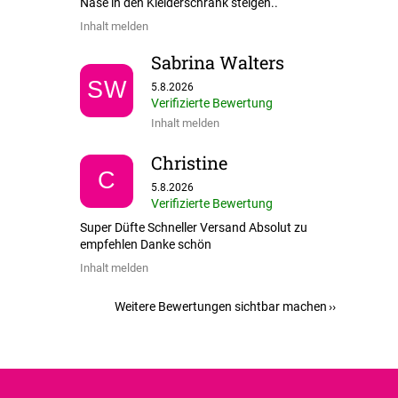
Nase in den Kleiderschrank steigen..
Inhalt melden
Sabrina Walters
Die Shop-Bewertung beträgt 5 von 5 Sternen.
SW
5.8.2026
Verifizierte Bewertung
Inhalt melden
Christine
C
Die Shop-Bewertung beträgt 5 von 5 Sternen.
5.8.2026
Verifizierte Bewertung
Super Düfte Schneller Versand Absolut zu
empfehlen Danke schön
Inhalt melden
Weitere Bewertungen sichtbar machen