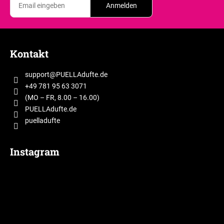
Anmelden
F
u
Kontakt
ß
z
support
@
PUELLAdufte.de
e
+49 781 95 63 3071
i
(MO – FR, 8.00 – 16.00)
l
PUELLAdufte.de
puelladufte
e
Instagram