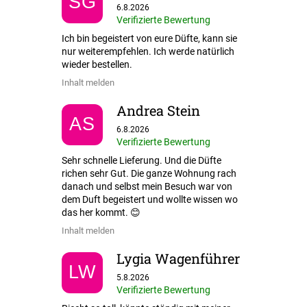
SG
Die Shop-Bewertung beträgt 5 von 5 Sternen.
6.8.2026
Verifizierte Bewertung
Ich bin begeistert von eure Düfte, kann sie
nur weiterempfehlen. Ich werde natürlich
wieder bestellen.
Inhalt melden
Andrea Stein
AS
Die Shop-Bewertung beträgt 5 von 5 Sternen.
6.8.2026
Verifizierte Bewertung
Sehr schnelle Lieferung. Und die Düfte
richen sehr Gut. Die ganze Wohnung rach
danach und selbst mein Besuch war von
dem Duft begeistert und wollte wissen wo
das her kommt. 😊
Inhalt melden
Lygia Wagenführer
LW
Die Shop-Bewertung beträgt 5 von 5 Sternen.
5.8.2026
Verifizierte Bewertung