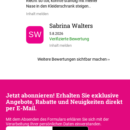
Riecht so toll, könnte ständig mit meiner
Nase in den Kleiderschrank steigen..
Inhalt melden
Sabrina Walters
Die Shop-Bewertung beträgt 5 von 5 Sternen.
SW
5.8.2026
Verifizierte Bewertung
Inhalt melden
Weitere Bewertungen sichtbar machen
Jetzt abonnieren! Erhalten Sie exklusive
Angebote, Rabatte und Neuigkeiten direkt
per E-Mail.
Mit dem Absenden des Formulars erklären Sie sich
mit der
Verarbeitung Ihrer persönlichen Daten einverstanden.