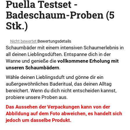
Puella Testset -
Badeschaum-Proben (5
Stk.)
SUCHEN
Die
Nicht bewertet
Bewertungsdetails
durchschnittliche
W
Schaumbäder mit einem intensiven Schaumerlebnis in
Produktbewertung
i
all deinen Lieblingsdüften. Entspanne dich in der
ist
r
Wanne und genieße die
vollkommene Erholung mit
0,0
e
unseren Schaumbädern
.
von
m
5
Wähle deinen Lieblingsduft und gönne dir ein
p
Sternen.
außergewöhnliches Baderitual, das deinen Alltag
f
bereichert. Wenn du dich nicht entscheiden kannst,
e
probiere unsere Proben aus.
h
l
Das Aussehen der Verpackungen kann von der
e
Abbildung auf dem Foto abweichen, es handelt sich
n
jedoch um dasselbe Produkt.