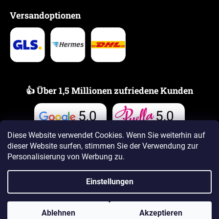
Versandoptionen
👍 Über 1,5 Millionen zufriedene Kunden
5,0
5,0
Bewertungen
Bewertungen
Diese Website verwendet Cookies. Wenn Sie weiterhin auf
dieser Website surfen, stimmen Sie der Verwendung zur
Personalisierung von Werbung zu.
Einstellungen
Erstellt von Shoptet Premium
Ablehnen
Akzeptieren
Copyright 2026
www.PUELLAdufte.de
. Alle Rechte vorbehalten.