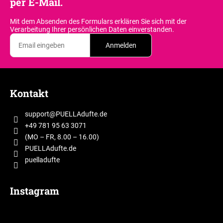
per E-Mail.
Mit dem Absenden des Formulars erklären Sie sich
mit der
Verarbeitung Ihrer persönlichen Daten einverstanden.
Anmelden
F
u
Kontakt
ß
z
support
@
PUELLAdufte.de
e
+49 781 95 63 3071
i
(MO – FR, 8.00 – 16.00)
l
PUELLAdufte.de
puelladufte
e
Instagram