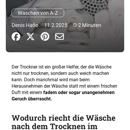
Waschen von A-Z
SUCHEN
Denis Haňo
11.2.2025
2 Minuten
W
i
r
e
Der Trockner ist ein großer Helfer, der die Wäsche
m
nicht nur trocknen, sondern auch weich machen
p
kann. Doch manchmal wird man beim
f
Herausnehmen der Wäsche statt mit einem frischen
e
Duft mit einem
fadem oder sogar unangenehmen
h
Geruch überrascht.
l
e
Wodurch riecht die Wäsche
n
nach dem Trocknen im