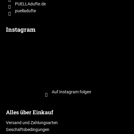
l
PUELLAdufte.de
puelladufte
e
Instagram
Auf Instagram folgen
Alles über Einkauf
Versand und Zahlungsarten
Geschäftsbedingungen