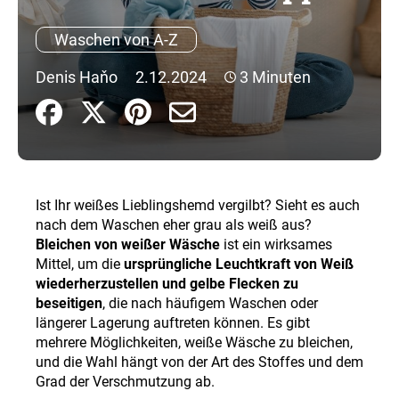
Waschen von A-Z
SUCHEN
Denis Haňo
2.12.2024
3 Minuten
W
i
r
e
Ist Ihr weißes Lieblingshemd vergilbt? Sieht es auch
m
nach dem Waschen eher grau als weiß aus?
p
Bleichen von weißer Wäsche
ist ein wirksames
f
Mittel, um die
ursprüngliche Leuchtkraft von Weiß
e
wiederherzustellen und gelbe Flecken zu
h
beseitigen
, die nach häufigem Waschen oder
l
längerer Lagerung auftreten können. Es gibt
e
mehrere Möglichkeiten, weiße Wäsche zu bleichen,
n
und die Wahl hängt von der Art des Stoffes und dem
Grad der Verschmutzung ab.