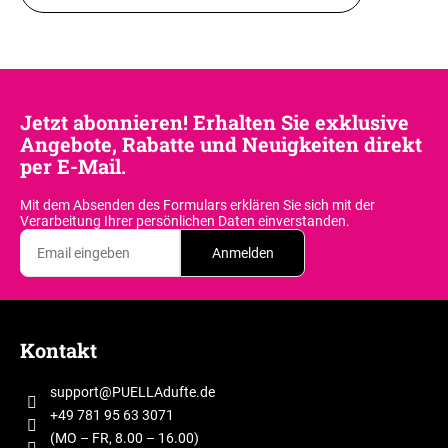
Jetzt abonnieren! Erhalten Sie exklusive
Angebote, Rabatte und Neuigkeiten direkt
per E-Mail.
Mit dem Absenden des Formulars erklären Sie sich
mit der
Verarbeitung Ihrer persönlichen Daten einverstanden.
Anmelden
F
u
Kontakt
ß
z
support
@
PUELLAdufte.de
e
+49 781 95 63 3071
i
(MO – FR, 8.00 – 16.00)