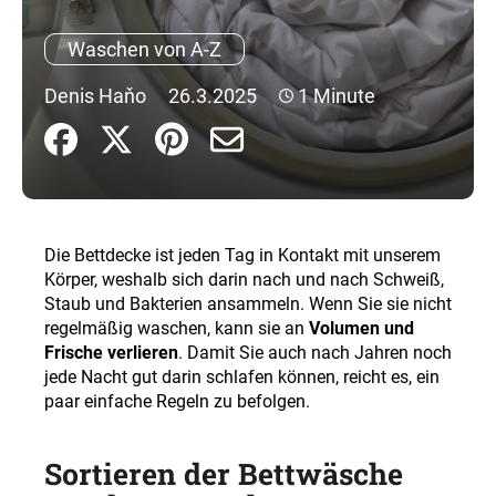
Waschen von A-Z
SUCHEN
Denis Haňo
26.3.2025
1 Minute
W
i
r
e
Die Bettdecke ist jeden Tag in Kontakt mit unserem
m
Körper, weshalb sich darin nach und nach Schweiß,
p
Staub und Bakterien ansammeln. Wenn Sie sie nicht
f
regelmäßig waschen, kann sie an
Volumen und
e
Frische verlieren
. Damit Sie auch nach Jahren noch
h
jede Nacht gut darin schlafen können, reicht es, ein
l
paar einfache Regeln zu befolgen.
e
n
Sortieren der Bettwäsche