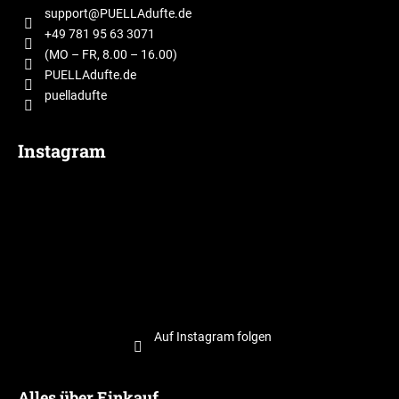
z
support
@
PUELLAdufte.de
e
+49 781 95 63 3071
i
(MO – FR, 8.00 – 16.00)
l
PUELLAdufte.de
puelladufte
e
Instagram
Auf Instagram folgen
Alles über Einkauf