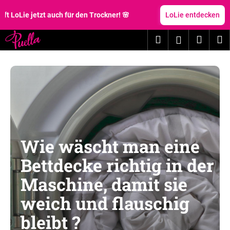
W
Zum
Inhalt
 jetzt auch für den Trockner! 🌸
LoLie entdecken
a
springen
Zurück
Zurück
r
Suchen
Waren
M
Login
zum
zum
e
W
n
a
k
s
o
s
r
u
b
c
h
Wie wäscht man eine
e
Bettdecke richtig in der
n
S
Maschine, damit sie
i
weich und flauschig
e
?
bleibt ?