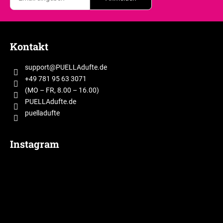
F
u
Kontakt
ß
z
support
@
PUELLAdufte.de
e
+49 781 95 63 3071
i
(MO – FR, 8.00 – 16.00)
l
PUELLAdufte.de
puelladufte
e
Instagram