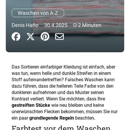
Waschen von A-Z
SUCHEN
Denis Haňo
30.4.2025
2 Minuten
W
i
r
e
Das Sortieren einfarbiger Kleidung ist einfach, aber
m
was tun, wenn helle und dunkle Streifen in einem
p
Stoff aufeinandertreffen? Falsches Waschen kann
f
dazu führen, dass die helleren Teile Farbe von den
e
dunkleren aufnehmen und das Muster seinen
h
Kontrast verliert. Wenn Sie möchten, dass Ihre
l
gestreiften Stücke
wie neu bleiben und keine
e
unerwünschten Flecken bekommen, müssen Sie nur
n
ein paar
grundlegende Regeln
beachten
.
Farbtest vor dem Waschen